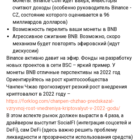
монеты. Binance Coin идет вверх, инвесторы
считают доходы (особенно руководитель Binance -
CZ, состояние которого оценивается в 96
миллиардов долларов)
Возможность перелить ваши монеты в BNB
Агрессивное сжигание BNB. Возможно, скоро
механизм будет повторять эфировский (идут
дискуссии)
Binance активно давит на эфир. Фонды на разработку
новых проектов в сети BSC – яркий пример. У
монеты BNB отличные перспективы на 2022 год
Ориентируйтесь на рост криптосообщества
Чанпен Чжао прогнозирует резкий рост внедрения
криптовалют в 2022 году –
https://forklog.com/chanpen-chzhao-predskazal-
vzryvnoj-rost-vnedreniya-kriptovalyut-v-2022-godu/
В этом аспекте рынок должен вырасти в 4 раза, а
драйвером выступит SocialFI (интеграция соцсетей и
DeFi), сам DeFi (здесь важно решить проблему
ликвидности и прозрачности использования средств)