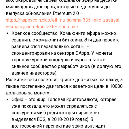
заблокировал на своем кошельке эфир на десятки
миллиардов долларов, которые недоступны до
выпуска обновления Ethereum 2.0 –
https://happycoin.club/eth-na-summu-335-mlrd-zastryali-
v-krupnejshem-kontrakte-ethereum/
Крепкое сообщество. Комьюнити эфира можно
сравнить с комьюнити биткоина. Эти два проекта
развиваются параллельно, хотя ETH
сконцентрирован на секторе DApps. У монеты
хорошие уровни поддержки курса, а также
сильное сообщество разработчиков (в долгую это
важнее инвесторов).
Развитие сети позволит крипте держаться на плаву, а
также постепенно двигаться к заветной цели в 10000
долларов за монету
Эфир – это жир. Топовая криптовалюта, которая
уже показала, что может справляться с
конкурентами (среди которых ярче всех
выделялся EOS, в 2018-2019 годах). В
долгосрочной перспективе эфир выглядит