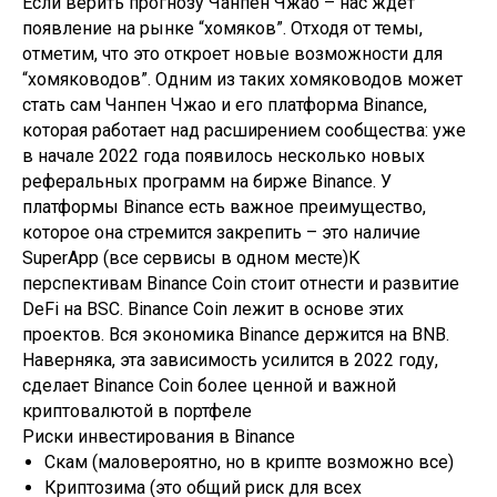
Если верить прогнозу Чанпен Чжао – нас ждет
появление на рынке “хомяков”. Отходя от темы,
отметим, что это откроет новые возможности для
“хомяководов”. Одним из таких хомяководов может
стать сам Чанпен Чжао и его платформа Binance,
которая работает над расширением сообщества: уже
в начале 2022 года появилось несколько новых
реферальных программ на бирже Binance. У
платформы Binance есть важное преимущество,
которое она стремится закрепить – это наличие
SuperApp (все сервисы в одном месте)К
перспективам Binance Coin стоит отнести и развитие
DeFi на BSC. Binance Coin лежит в основе этих
проектов. Вся экономика Binance держится на BNB.
Наверняка, эта зависимость усилится в 2022 году,
сделает Binance Coin более ценной и важной
криптовалютой в портфеле
Риски инвестирования в Binance
Скам (маловероятно, но в крипте возможно все)
Криптозима (это общий риск для всех